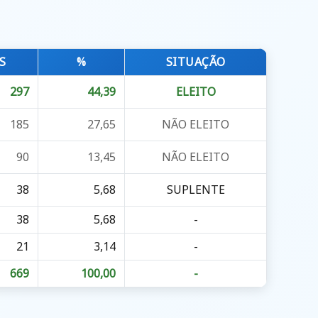
S
%
SITUAÇÃO
297
44,39
ELEITO
185
27,65
NÃO ELEITO
90
13,45
NÃO ELEITO
38
5,68
SUPLENTE
38
5,68
-
21
3,14
-
669
100,00
-