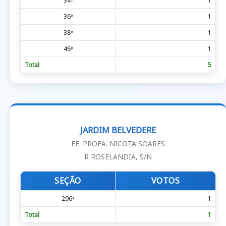
34ª
1
36ª
1
38ª
1
46ª
1
Total
5
JARDIM BELVEDERE
EE. PROFA. NICOTA SOARES
R ROSELANDIA, S/N
SEÇÃO
VOTOS
296ª
1
Total
1