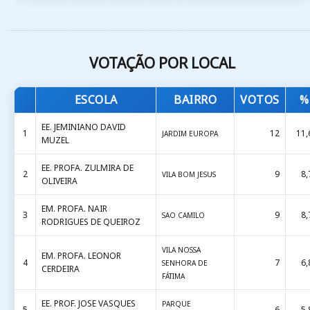
VOTAÇÃO POR LOCAL
ESCOLA
BAIRRO
VOTOS
%
EE. JEMINIANO DAVID
1
12
11,
JARDIM EUROPA
MUZEL
EE. PROFA. ZULMIRA DE
2
9
8,
VILA BOM JESUS
OLIVEIRA
EM. PROFA. NAIR
3
9
8,
SAO CAMILO
RODRIGUES DE QUEIROZ
VILA NOSSA
EM. PROFA. LEONOR
4
7
6,
SENHORA DE
CERDEIRA
FÁTIMA
EE. PROF. JOSE VASQUES
PARQUE
5
6
5,