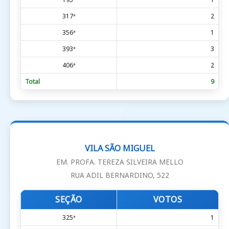
317ª
2
356ª
1
393ª
3
406ª
2
Total
9
VILA SÃO MIGUEL
EM. PROFA. TEREZA SILVEIRA MELLO
RUA ADIL BERNARDINO, 522
SEÇÃO
VOTOS
325ª
1