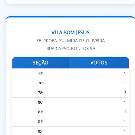
VILA BOM JESUS
EE. PROFA. ZULMIRA DE OLIVEIRA
RUA CAPÃO BONITO, 99
SEÇÃO
VOTOS
74ª
1
76ª
1
78ª
2
80ª
1
83ª
2
84ª
1
85ª
1