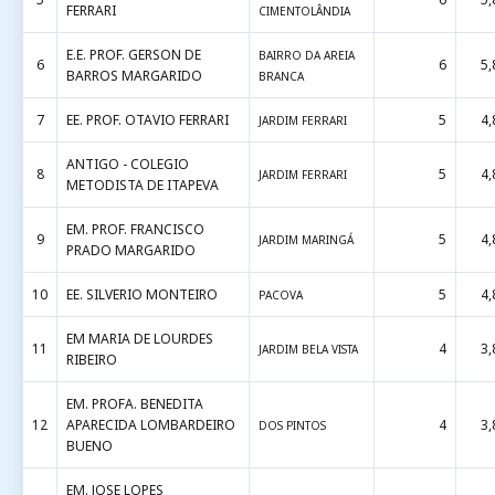
FERRARI
CIMENTOLÂNDIA
E.E. PROF. GERSON DE
BAIRRO DA AREIA
6
6
5,
BARROS MARGARIDO
BRANCA
7
EE. PROF. OTAVIO FERRARI
5
4,
JARDIM FERRARI
ANTIGO - COLEGIO
8
5
4,
JARDIM FERRARI
METODISTA DE ITAPEVA
EM. PROF. FRANCISCO
9
5
4,
JARDIM MARINGÁ
PRADO MARGARIDO
10
EE. SILVERIO MONTEIRO
5
4,
PACOVA
EM MARIA DE LOURDES
11
4
3,
JARDIM BELA VISTA
RIBEIRO
EM. PROFA. BENEDITA
12
APARECIDA LOMBARDEIRO
4
3,
DOS PINTOS
BUENO
EM. JOSE LOPES