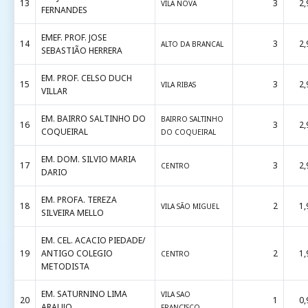
13
3
2,
VILA NOVA
FERNANDES
EMEF. PROF. JOSE
14
3
2,
ALTO DA BRANCAL
SEBASTIÃO HERRERA
EM. PROF. CELSO DUCH
15
3
2,
VILA RIBAS
VILLAR
EM. BAIRRO SALTINHO DO
BAIRRO SALTINHO
16
3
2,
COQUEIRAL
DO COQUEIRAL
EM. DOM. SILVIO MARIA
17
3
2,
CENTRO
DARIO
EM. PROFA. TEREZA
18
2
1,
VILA SÃO MIGUEL
SILVEIRA MELLO
EM. CEL. ACACIO PIEDADE/
19
ANTIGO COLEGIO
2
1,
CENTRO
METODISTA
EM. SATURNINO LIMA
VILA SAO
20
1
0,
ARAUJO
FRANCISCO