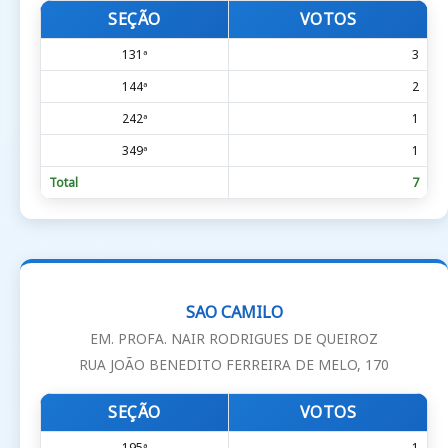
SEÇÃO
VOTOS
131ª
3
144ª
2
242ª
1
349ª
1
Total
7
SAO CAMILO
EM. PROFA. NAIR RODRIGUES DE QUEIROZ
RUA JOÃO BENEDITO FERREIRA DE MELO, 170
SEÇÃO
VOTOS
195ª
1