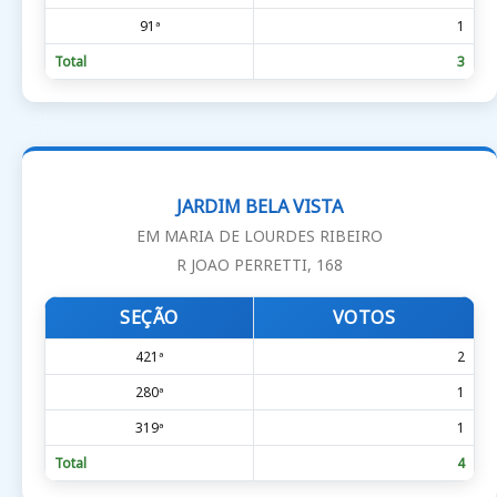
91ª
1
Total
3
JARDIM BELA VISTA
EM MARIA DE LOURDES RIBEIRO
R JOAO PERRETTI, 168
SEÇÃO
VOTOS
421ª
2
280ª
1
319ª
1
Total
4