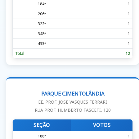
184ª
1
206ª
1
322ª
1
348ª
1
433ª
1
Total
12
PARQUE CIMENTOLÂNDIA
EE. PROF. JOSE VASQUES FERRARI
RUA PROF. HUMBERTO FASCETI, 120
SEÇÃO
VOTOS
188ª
1