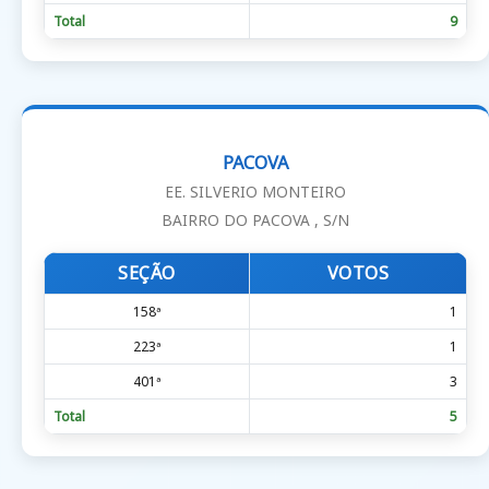
Total
9
PACOVA
EE. SILVERIO MONTEIRO
BAIRRO DO PACOVA , S/N
SEÇÃO
VOTOS
158ª
1
223ª
1
401ª
3
Total
5