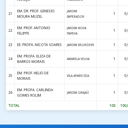
EM. DR. PROF. GENESIO
JARDIM
21
1
0,
MOURA MUZEL
IMPERADOR
EM. PROF. ANTONIO
JARDIM NOVA
22
1
0,
FELIPPE
ITAPEVA
23
EE. PROFA. NICOTA SOARES
1
0,
JARDIM BELVEDERE
EM. PROFA. ELIZA DE
24
1
0,
AMARELA VELHA
BARROS MORAIS
EM. PROF. HELIO DE
25
1
0,
VILA APARECIDA
MORAIS
EM. PROFA. CARLINDA
26
1
0,
JARDIM GRAJAÚ
GOMES ROLIM
TOTAL
103
100,