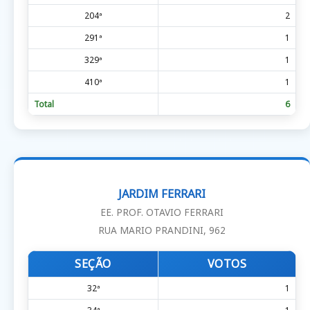
204ª
2
291ª
1
329ª
1
410ª
1
Total
6
JARDIM FERRARI
EE. PROF. OTAVIO FERRARI
RUA MARIO PRANDINI, 962
SEÇÃO
VOTOS
32ª
1