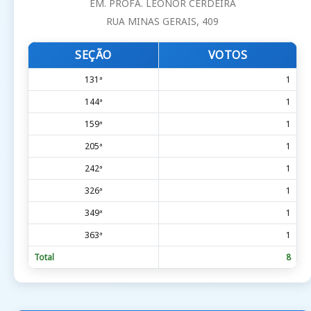
EM. PROFA. LEONOR CERDEIRA
RUA MINAS GERAIS, 409
SEÇÃO
VOTOS
131ª
1
144ª
1
159ª
1
205ª
1
242ª
1
326ª
1
349ª
1
363ª
1
Total
8