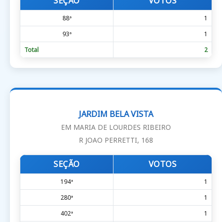
SEÇÃO
VOTOS
88ª
1
93ª
1
Total
2
JARDIM BELA VISTA
EM MARIA DE LOURDES RIBEIRO
R JOAO PERRETTI, 168
SEÇÃO
VOTOS
194ª
1
280ª
1
402ª
1