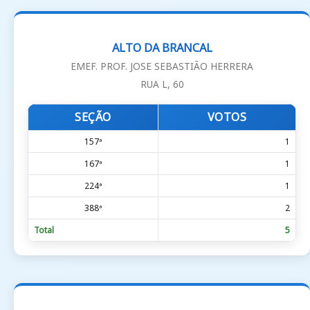
ALTO DA BRANCAL
EMEF. PROF. JOSE SEBASTIÃO HERRERA
RUA L, 60
SEÇÃO
VOTOS
157ª
1
167ª
1
224ª
1
388ª
2
Total
5