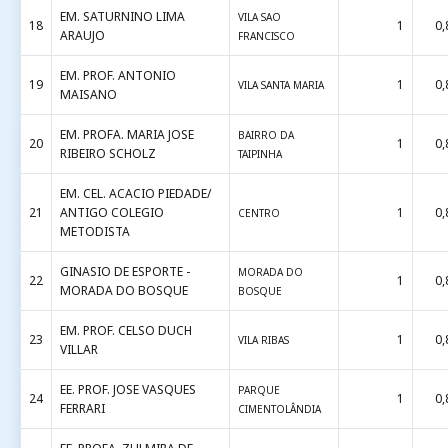
EM. SATURNINO LIMA
VILA SAO
18
1
0,
ARAUJO
FRANCISCO
EM. PROF. ANTONIO
19
1
0,
VILA SANTA MARIA
MAISANO
EM. PROFA. MARIA JOSE
BAIRRO DA
20
1
0,
RIBEIRO SCHOLZ
TAIPINHA
EM. CEL. ACACIO PIEDADE/
21
ANTIGO COLEGIO
1
0,
CENTRO
METODISTA
GINASIO DE ESPORTE -
MORADA DO
22
1
0,
MORADA DO BOSQUE
BOSQUE
EM. PROF. CELSO DUCH
23
1
0,
VILA RIBAS
VILLAR
EE. PROF. JOSE VASQUES
PARQUE
24
1
0,
FERRARI
CIMENTOLÂNDIA