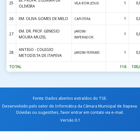
EE. PROFA. ZULMIRA DE
25
1
0,
VILA BOM JESUS
OLIVEIRA
26
EM. OLIVA GOMES DE MELO
1
0,
CAPUTERA
EM. DR. PROF. GENESIO
JARDIM
27
1
0,
MOURA MUZEL
IMPERADOR
ANTIGO - COLEGIO
28
1
0,
JARDIM FERRARI
METODISTA DE ITAPEVA
TOTAL
116
100,
Fonte: Dados abertos extraídos do
TSE
.
Desenvolvido pelo setor de Informática da
Câmara Municipal de Itapeva
.
Dúvidas ou sugestões, favor
entrar em contato via e-mail
.
Versão 0.1