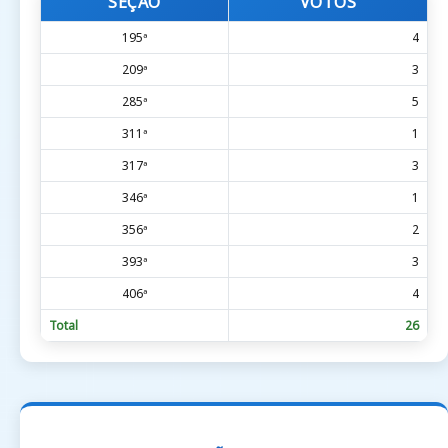
SEÇÃO
VOTOS
195ª
4
209ª
3
285ª
5
311ª
1
317ª
3
346ª
1
356ª
2
393ª
3
406ª
4
Total
26