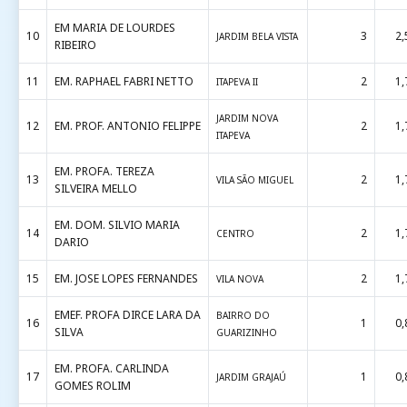
EM MARIA DE LOURDES
10
3
2,
JARDIM BELA VISTA
RIBEIRO
11
EM. RAPHAEL FABRI NETTO
2
1,
ITAPEVA II
JARDIM NOVA
12
EM. PROF. ANTONIO FELIPPE
2
1,
ITAPEVA
EM. PROFA. TEREZA
13
2
1,
VILA SÃO MIGUEL
SILVEIRA MELLO
EM. DOM. SILVIO MARIA
14
2
1,
CENTRO
DARIO
15
EM. JOSE LOPES FERNANDES
2
1,
VILA NOVA
EMEF. PROFA DIRCE LARA DA
BAIRRO DO
16
1
0,
SILVA
GUARIZINHO
EM. PROFA. CARLINDA
17
1
0,
JARDIM GRAJAÚ
GOMES ROLIM