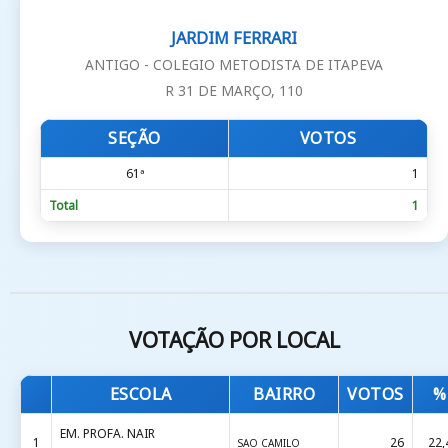
JARDIM FERRARI
ANTIGO - COLEGIO METODISTA DE ITAPEVA
R 31 DE MARÇO, 110
SEÇÃO
VOTOS
61ª
1
Total
1
VOTAÇÃO POR LOCAL
ESCOLA
BAIRRO
VOTOS
%
EM. PROFA. NAIR
1
26
22,
SAO CAMILO