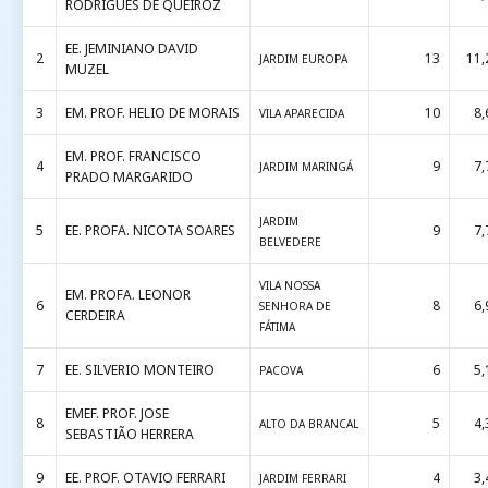
RODRIGUES DE QUEIROZ
EE. JEMINIANO DAVID
2
13
11,
JARDIM EUROPA
MUZEL
3
EM. PROF. HELIO DE MORAIS
10
8,
VILA APARECIDA
EM. PROF. FRANCISCO
4
9
7,
JARDIM MARINGÁ
PRADO MARGARIDO
JARDIM
5
EE. PROFA. NICOTA SOARES
9
7,
BELVEDERE
VILA NOSSA
EM. PROFA. LEONOR
6
8
6,
SENHORA DE
CERDEIRA
FÁTIMA
7
EE. SILVERIO MONTEIRO
6
5,
PACOVA
EMEF. PROF. JOSE
8
5
4,
ALTO DA BRANCAL
SEBASTIÃO HERRERA
9
EE. PROF. OTAVIO FERRARI
4
3,
JARDIM FERRARI