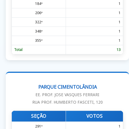
184ª
1
206ª
1
322ª
1
348ª
1
355ª
1
Total
13
PARQUE CIMENTOLÂNDIA
EE. PROF. JOSE VASQUES FERRARI
RUA PROF. HUMBERTO FASCETI, 120
SEÇÃO
VOTOS
291ª
1