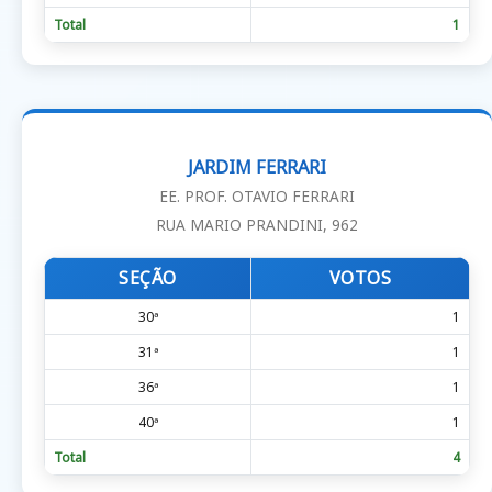
Total
1
JARDIM FERRARI
EE. PROF. OTAVIO FERRARI
RUA MARIO PRANDINI, 962
SEÇÃO
VOTOS
30ª
1
31ª
1
36ª
1
40ª
1
Total
4