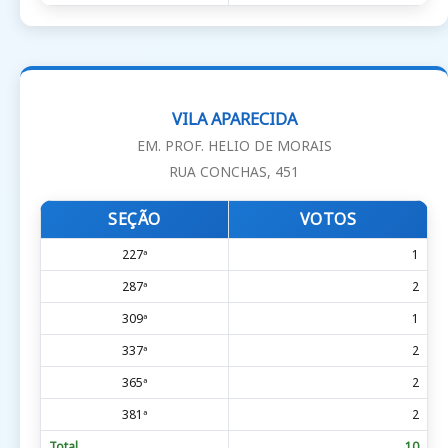
VILA APARECIDA
EM. PROF. HELIO DE MORAIS
RUA CONCHAS, 451
SEÇÃO
VOTOS
227ª
1
287ª
2
309ª
1
337ª
2
365ª
2
381ª
2
Total
10