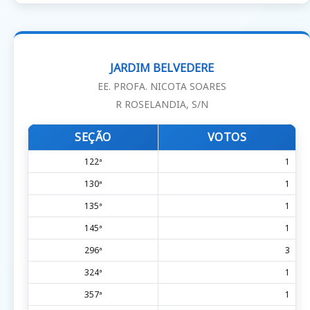
JARDIM BELVEDERE
EE. PROFA. NICOTA SOARES
R ROSELANDIA, S/N
SEÇÃO
VOTOS
122ª
1
130ª
1
135ª
1
145ª
1
296ª
3
324ª
1
357ª
1