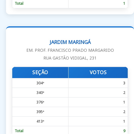
Total
1
JARDIM MARINGÁ
EM. PROF. FRANCISCO PRADO MARGARIDO
RUA GASTÃO VIDIGAL, 231
SEÇÃO
VOTOS
304ª
3
340ª
2
376ª
1
395ª
2
413ª
1
Total
9